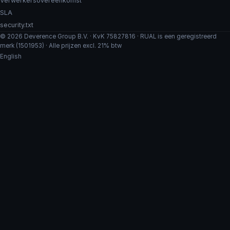
Verwerkersovereenkomst
SLA
security.txt
© 2026 Deverence Group B.V. · KvK 75827816 · RUAL is een geregistreerd
merk (1501953) · Alle prijzen excl. 21% btw
English