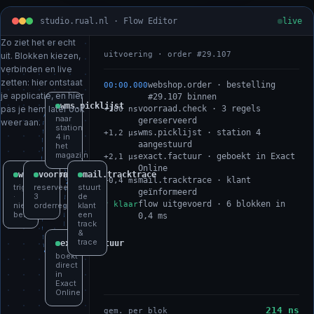
studio.rual.nl · Flow Editor
live
Zo ziet het er echt
uitvoering · order #29.107
uit. Blokken kiezen,
verbinden en live
zetten: hier ontstaat
webshop.order · bestelling
00:00.000
je applicatie, en hier
#29.107 binnen
wms.picklijst
pas je hem later ook
voorraad.check · 3 regels
+180 ns
naar
gereserveerd
weer aan.
station
wms.picklijst · station 4
+1,2 µs
4 in
aangestuurd
het
magazijn
exact.factuur · geboekt in Exact
+2,1 µs
Online
webshop.order
voorraad.check
mail.tracktrace
mail.tracktrace · klant
+0,4 ms
trigger
reserveert
stuurt
geïnformeerd
·
3
de
flow uitgevoerd · 6 blokken in
✓ klaar
nieuwe
orderregels
klant
bestelling
een
0,4 ms
track
&
trace
exact.factuur
boekt
direct
in
Exact
Online
214 ns
gem. per blok