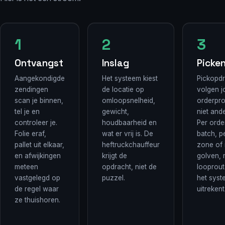
Ontvangst
Inslag
Picke
Aangekondigde
Het systeem kiest
Pickopd
zendingen
de locatie op
volgen 
scan je binnen,
omloopsnelheid,
orderprof
tel je en
gewicht,
niet and
controleer je.
houdbaarheid en
Per order
Folie eraf,
wat er vrij is. De
batch, p
pallet uit elkaar,
heftruckchauffeur
zone of 
en afwijkingen
krijgt de
golven, 
meteen
opdracht, niet de
looprout
vastgelegd op
puzzel.
het syst
de regel waar
uitrekent
ze thuishoren.