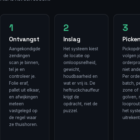
Ontvangst
Inslag
Picke
Aangekondigde
Het systeem kiest
Pickopd
zendingen
de locatie op
volgen 
scan je binnen,
omloopsnelheid,
orderprof
tel je en
gewicht,
niet and
controleer je.
houdbaarheid en
Per order
Folie eraf,
wat er vrij is. De
batch, p
pallet uit elkaar,
heftruckchauffeur
zone of 
en afwijkingen
krijgt de
golven, 
meteen
opdracht, niet de
looprout
vastgelegd op
puzzel.
het syst
de regel waar
uitrekent
ze thuishoren.